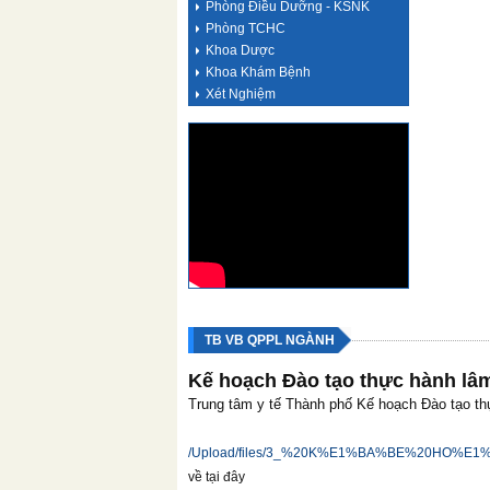
Phòng Điều Dưỡng - KSNK
Phòng TCHC
Khoa Dược
Khoa Khám Bệnh
Xét Nghiệm
TB VB QPPL NGÀNH
Kế hoạch Đào tạo thực hành lâ
Trung tâm y tế Thành phố Kế hoạch Đào tạo t
/Upload/files/3_%20K%E1%BA%BE%20HO
về tại đây