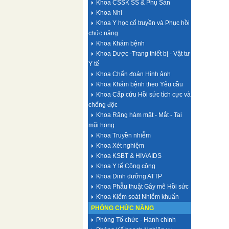
Khoa CSSK SS & Phụ Sản
Khoa Nhi
Khoa Y học cổ truyền và Phục hồi
chức năng
Khoa Khám bệnh
Khoa Dược -Trang thiết bị - Vật tư
Y tế
Khoa Chẩn đoán Hình ảnh
Khoa Khám bệnh theo Yêu cầu
Khoa Cấp cứu Hồi sức tích cực và
chống độc
Khoa Răng hàm mặt - Mắt - Tai
mũi họng
Khoa Truyền nhiễm
Khoa Xét nghiệm
Khoa KSBT & HIV/AIDS
Khoa Y tế Công cộng
Khoa Dinh dưỡng ATTP
Khoa Phẫu thuật Gây mê Hồi sức
Khoa Kiểm soát Nhiễm khuẩn
PHÒNG CHỨC NĂNG
Phòng Tổ chức - Hành chính