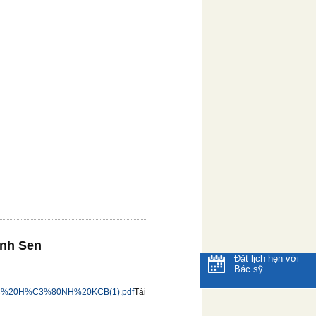
ành Sen
Đặt lịch hẹn với
Bác sỹ
20H%C3%80NH%20KCB(1).pdf
Tải