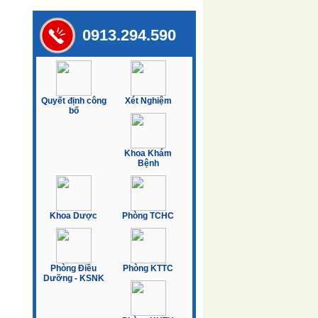
0913.294.590
Quyết định công
Xét Nghiệm
bố
Khoa Khám
Bệnh
Khoa Dược
Phòng TCHC
Phòng Điều
Phòng KTTC
Dưỡng - KSNK