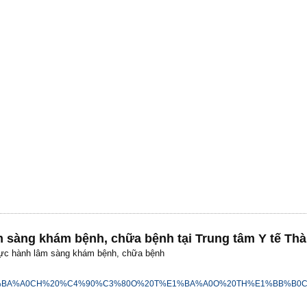
m sàng khám bệnh, chữa bệnh tại Trung tâm Y tế Th
hực hành lâm sàng khám bệnh, chữa bệnh
%E1%BA%A0CH%20%C4%90%C3%80O%20T%E1%BA%A0O%20TH%E1%BB%B0C%