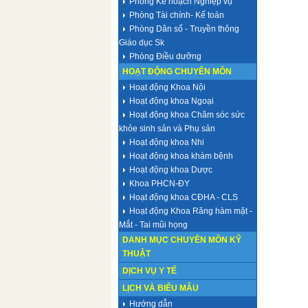
Phòng Kế hoạch Nghiệp vụ
Phòng Tài chính- Kế toán
Phòng Dân số - Truyền thông
Giáo dục Sk
Phòng Điều dưỡng
HOẠT ĐỘNG CHUYÊN MÔN
Hoạt động Khoa Nội
Hoạt động khoa Ngoại
Hoạt động khoa Chăm sóc sức
khỏe sinh sản và Phụ sản
Hoạt động khoa Nhi
Hoạt động khoa khám bệnh
Hoạt động khoa Dược
Khoa PHCN-ĐY
Hoạt động khoa CĐHA - CLS
Hoạt động Khoa Răng hàm mặt -
Mắt - Tai mũi họng
DANH MỤC CHUYÊN MÔN KỸ
THUẬT
DỊCH VỤ Y TẾ
LỊCH VÀ BIỂU MẪU
Hướng dẫn