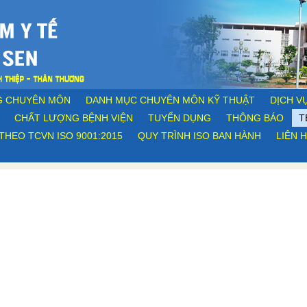
G CHUYÊN MÔN
DANH MỤC CHUYÊN MÔN KỸ THUẬT
DỊCH VỤ
CHẤT LƯỢNG BỆNH VIỆN
TUYỂN DỤNG
THÔNG BÁO
T
THEO TCVN ISO 9001:2015
QUY TRÌNH ISO BAN HÀNH
LIÊN 