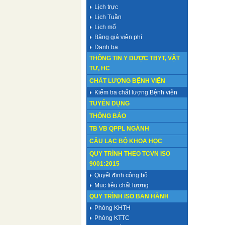
Lịch trực
Lịch Tuần
Lịch mổ
Bảng giá viện phí
Danh bạ
THÔNG TIN Y DƯỢC TBYT, VẬT
TƯ, HC
CHẤT LƯỢNG BỆNH VIỆN
Kiểm tra chất lượng Bệnh viện
TUYỂN DỤNG
THÔNG BÁO
TB VB QPPL NGÀNH
CÂU LẠC BỘ KHOA HỌC
QUY TRÌNH THEO TCVN ISO
9001:2015
Quyết định công bố
Mục tiêu chất lượng
QUY TRÌNH ISO BAN HÀNH
Phòng KHTH
Phòng KTTC