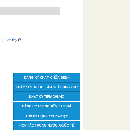
ại cơ sở y tế
ĐĂNG KÝ KHÁM CHỮA BỆNH
KHÁM SỨC KHỎE, TẦM SOÁT UNG THƯ
NHẬT KÝ TIÊM CHỦNG
ĐĂNG KÝ XÉT NGHIỆM TẠI NHÀ
TRẢ KẾT QUẢ XÉT NGHIỆM
HỢP TÁC TRONG NƯỚC, QUỐC TẾ