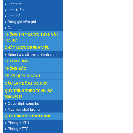
Lịch trực
Lịch Tuần
Lịch mổ
Bảng giá viện phí
Danh bạ
THÔNG TIN Y DƯỢC TBYT, VẬT
TƯ, HC
CHẤT LƯỢNG BỆNH VIỆN
Kiểm tra chất lượng Bệnh viện
TUYỂN DỤNG
THÔNG BÁO
TB VB QPPL NGÀNH
CÂU LẠC BỘ KHOA HỌC
QUY TRÌNH THEO TCVN ISO
9001:2015
Quyết định công bố
Mục tiêu chất lượng
QUY TRÌNH ISO BAN HÀNH
Phòng KHTH
Phòng KTTC