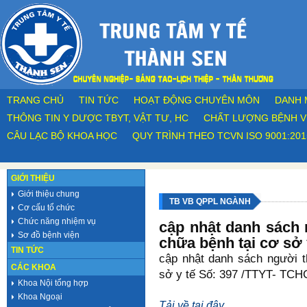
TRANG CHỦ
TIN TỨC
HOẠT ĐỘNG CHUYÊN MÔN
DANH 
THÔNG TIN Y DƯỢC TBYT, VẬT TƯ, HC
CHẤT LƯỢNG BỆNH V
CÂU LẠC BỘ KHOA HỌC
QUY TRÌNH THEO TCVN ISO 9001:201
GIỚI THIỆU
Giới thiệu chung
TB VB QPPL NGÀNH
Cơ cấu tổ chức
Chức năng nhiệm vụ
cập nhật danh sách
Sơ đồ bệnh viện
chữa bệnh tại cơ sở 
TIN TỨC
cập nhật danh sách người 
CÁC KHOA
sở y tế Số: 397 /TTYT- TCH
Khoa Nội tổng hợp
Khoa Ngoại
Tải về tại đây