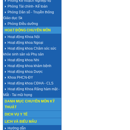
Phòng Kế hoạch Nghiệp vụ
Phòng Tài chính- Kế toán
Phòng Dân số - Truyền thông
Giáo dục Sk
Phòng Điều dưỡng
HOẠT ĐỘNG CHUYÊN MÔN
Hoạt động Khoa Nội
Hoạt động khoa Ngoại
Hoạt động khoa Chăm sóc sức
khỏe sinh sản và Phụ sản
Hoạt động khoa Nhi
Hoạt động khoa khám bệnh
Hoạt động khoa Dược
Khoa PHCN-ĐY
Hoạt động khoa CĐHA - CLS
Hoạt động Khoa Răng hàm mặt -
Mắt - Tai mũi họng
DANH MỤC CHUYÊN MÔN KỸ
THUẬT
DỊCH VỤ Y TẾ
LỊCH VÀ BIỂU MẪU
Hướng dẫn