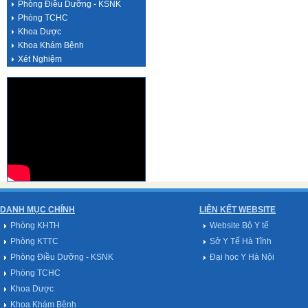
Phòng Điều Dưỡng - KSNK
Phòng TCHC
Khoa Dược
Khoa Khám Bệnh
Xét Nghiệm
DANH MỤC CHÍNH
LIÊN KẾT WEBSITE
Phòng KHTH
Website Bộ Y tế
Phòng KTTC
Sở Y Tế Hà Tĩnh
Phòng Điều Dưỡng - KSNK
Đại học Y Hà Nội
Phòng TCHC
Khoa Dược
Khoa Khám Bệnh