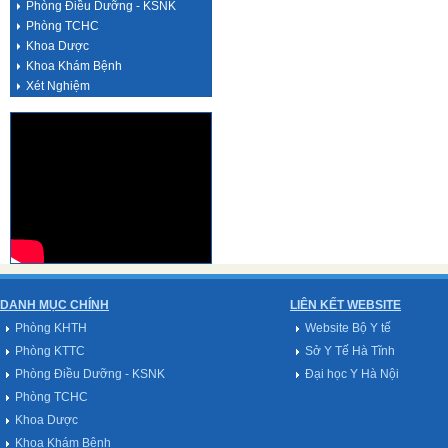
Phòng Điều Dưỡng - KSNK
Phòng TCHC
Khoa Dược
Khoa Khám Bệnh
Xét Nghiệm
DANH MỤC CHÍNH
LIÊN KẾT WEBSITE
Phòng KHTH
Website Bộ Y tế
Phòng KTTC
Sở Y Tế Hà Tĩnh
Phòng Điều Dưỡng - KSNK
Đại học Y Hà Nội
Phòng TCHC
Khoa Dược
Khoa Khám Bệnh