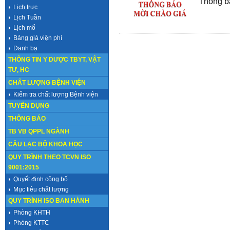
Thông b
Lịch trực
Lịch Tuần
Lịch mổ
Bảng giá viện phí
Danh bạ
THÔNG TIN Y DƯỢC TBYT, VẬT
TƯ, HC
CHẤT LƯỢNG BỆNH VIỆN
Kiểm tra chất lượng Bệnh viện
TUYỂN DỤNG
THÔNG BÁO
TB VB QPPL NGÀNH
CÂU LẠC BỘ KHOA HỌC
QUY TRÌNH THEO TCVN ISO
9001:2015
Quyết định công bố
Mục tiêu chất lượng
QUY TRÌNH ISO BAN HÀNH
Phòng KHTH
Phòng KTTC