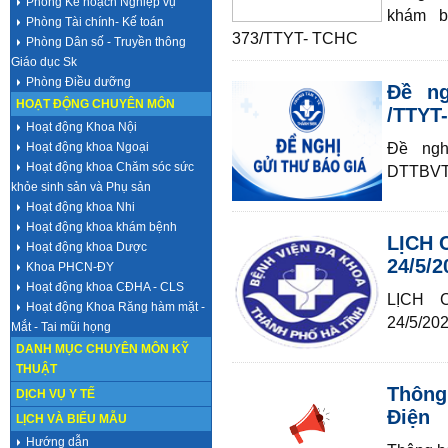
Phòng Kế hoạch Nghiệp vụ
khám b
Phòng Tài chính- Kế toán
373/TTYT- TCHC
Phòng Dân số - Truyền thông
Giáo dục Sk
Phòng Điều dưỡng
Đề ng
HOẠT ĐỘNG CHUYÊN MÔN
/TTYT
Hoạt động Khoa Nội
Hoạt động khoa Ngoại
Đề ngh
Hoạt động khoa Chăm sóc sức
DTTBVT
khỏe sinh sản và Phụ sản
Hoạt động khoa Nhi
Hoạt động khoa khám bệnh
LỊCH 
Hoạt động khoa Dược
24/5/2
Khoa PHCN-ĐY
Hoạt động khoa CĐHA - CLS
LỊCH 
Hoạt động Khoa Răng hàm mặt -
24/5/202
Mắt - Tai mũi họng
DANH MỤC CHUYÊN MÔN KỸ
THUẬT
Thông
DỊCH VỤ Y TẾ
Điện
LỊCH VÀ BIỂU MẪU
Hướng dẫn