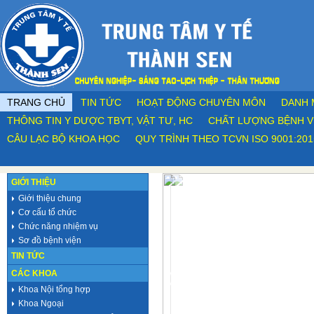
TRANG CHỦ
TIN TỨC
HOẠT ĐỘNG CHUYÊN MÔN
DANH 
THÔNG TIN Y DƯỢC TBYT, VẬT TƯ, HC
CHẤT LƯỢNG BỆNH V
CÂU LẠC BỘ KHOA HỌC
QUY TRÌNH THEO TCVN ISO 9001:201
GIỚI THIỆU
Giới thiệu chung
Cơ cấu tổ chức
Chức năng nhiệm vụ
Sơ đồ bệnh viện
TIN TỨC
CÁC KHOA
Khoa Nội tổng hợp
Khoa Ngoại