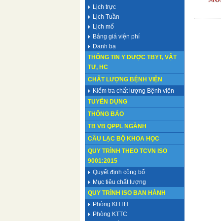
Lịch trực
Lịch Tuần
Lịch mổ
Bảng giá viện phí
Danh bạ
THÔNG TIN Y DƯỢC TBYT, VẬT
TƯ, HC
CHẤT LƯỢNG BỆNH VIỆN
Kiểm tra chất lượng Bệnh viện
TUYỂN DỤNG
THÔNG BÁO
TB VB QPPL NGÀNH
CÂU LẠC BỘ KHOA HỌC
QUY TRÌNH THEO TCVN ISO
9001:2015
Quyết định công bố
Mục tiêu chất lượng
QUY TRÌNH ISO BAN HÀNH
Phòng KHTH
Phòng KTTC