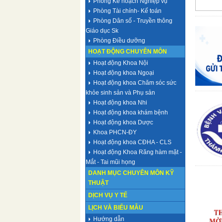
Phòng Kế hoạch Nghiệp vụ
Phòng Tài chính- Kế toán
Phòng Dân số - Truyền thông
Giáo dục Sk
Phòng Điều dưỡng
HOẠT ĐỘNG CHUYÊN MÔN
Hoạt động Khoa Nội
Hoạt động khoa Ngoại
Hoạt động khoa Chăm sóc sức
khỏe sinh sản và Phụ sản
Hoạt động khoa Nhi
Hoạt động khoa khám bệnh
Hoạt động khoa Dược
Khoa PHCN-ĐY
Hoạt động khoa CĐHA - CLS
Hoạt động Khoa Răng hàm mặt -
Mắt - Tai mũi họng
DANH MỤC CHUYÊN MÔN KỸ
THUẬT
DỊCH VỤ Y TẾ
LỊCH VÀ BIỂU MẪU
Hướng dẫn