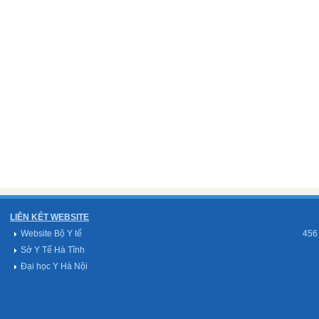
LIÊN KẾT WEBSITE
Website Bộ Y tế
456
Sở Y Tế Hà Tĩnh
Đại học Y Hà Nội