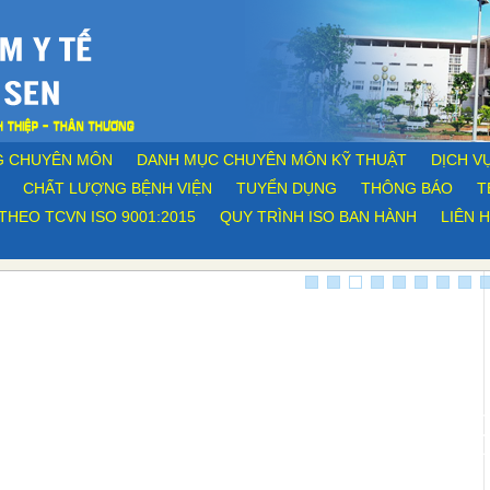
G CHUYÊN MÔN
DANH MỤC CHUYÊN MÔN KỸ THUẬT
DỊCH VỤ
CHẤT LƯỢNG BỆNH VIỆN
TUYỂN DỤNG
THÔNG BÁO
T
THEO TCVN ISO 9001:2015
QUY TRÌNH ISO BAN HÀNH
LIÊN 