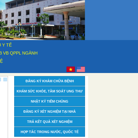
 Y TẾ
B VB QPPL NGÀNH
HỆ
ĐĂNG KÝ KHÁM CHỮA BỆNH
KHÁM SỨC KHỎE, TẦM SOÁT UNG THƯ
NHẬT KÝ TIÊM CHỦNG
ĐĂNG KÝ XÉT NGHIỆM TẠI NHÀ
TRẢ KẾT QUẢ XÉT NGHIỆM
HỢP TÁC TRONG NƯỚC, QUỐC TẾ