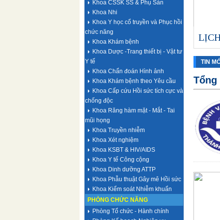
Khoa CSSK SS & Phụ Sản
Khoa Nhi
Khoa Y học cổ truyền và Phục hồi
chức năng
C TUẦN 28 (13/7/2026 - 19/7/2026)
C TUẦN 27 (06/7/2026 – 12/7/2026)
quả xét tặng danh hiệu " Thầy thuốc Nhân dân",
C TUẦN 24 (15/6/2026 – 21/6/2026)
C TUẦN 23 (08/6/2026 – 14/6/2026)
sách người thực hành khám bệnh, chữa bệnh tại
LỊCH TRỰC THÁNG 6 NĂM 2026
C TUẦN 22 (01/6/2026 – 07/6/2026)
LỊC
Khoa Khám bệnh
Khoa Dược -Trang thiết bị - Vật tư
tú" lần thứ XV
: 397 /TTYT- TCHC
Y tế
TIN M
Khoa Chẩn đoán Hình ảnh
Tổng 
Khoa Khám bệnh theo Yêu cầu
Khoa Cấp cứu Hồi sức tích cực và
chống độc
Khoa Răng hàm mặt - Mắt - Tai
mũi họng
Khoa Truyền nhiễm
Khoa Xét nghiệm
Khoa KSBT & HIV/AIDS
Khoa Y tế Công cộng
Khoa Dinh dưỡng ATTP
Khoa Phẫu thuật Gây mê Hồi sức
Khoa Kiểm soát Nhiễm khuẩn
PHÒNG CHỨC NĂNG
Phòng Tổ chức - Hành chính