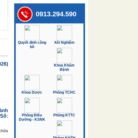
0913.294.590
LỊCH CÔNG TÁC TUẦN 26 (29/6/2026 – 05/7/20
Quyết định công
Xét Nghiệm
bố
026)
Khoa Khám
Bệnh
Khoa Dược
Phòng TCHC
ành
Phòng Điều
Phòng KTTC
Số:
Dưỡng - KSNK
 chữa