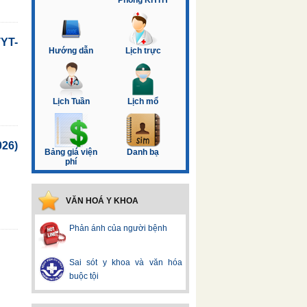
Phòng KHTH
YT-
Hướng dẫn
Lịch trực
Lịch Tuần
Lịch mổ
026)
Bảng giá viện
Danh bạ
phí
VĂN HOÁ Y KHOA
Phản ánh của người bệnh
Sai sót y khoa và văn hóa
buộc tội