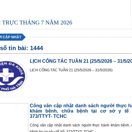
H TRỰC THÁNG 7 NĂM 2026
ỚI CẬP NHẬT
số tin bài:
1444
LỊCH CÔNG TÁC TUẦN 21 (25/5/2026 – 31/5/2
LỊCH CÔNG TÁC TUẦN 21 (25/5/2026 – 31/5/2026)
Công văn cập nhật danh sách người thực h
khám bệnh, chữa bệnh tại cơ sở y tế 
373/TTYT- TCHC
Công văn cập nhật danh sách người thực hành khám bệnh,
bệnh tại cơ sở y tế Số: 373/TTYT- TCHC