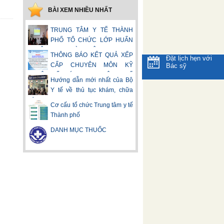
BÀI XEM NHIỀU NHẤT
TRUNG TÂM Y TẾ THÀNH
PHỐ TỔ CHỨC LỚP HUẤN
LUYỆN AN TOÀN VỆ SINH LAO
THÔNG BÁO KẾT QUẢ XẾP
Đặt lịch hẹn với
ĐỘNG NĂM 2024.
CẤP CHUYÊN MÔN KỸ
Bác sỹ
THUẬT ĐỐI VỚI TRUNG TÂM Y TẾ
Hướng dẫn mới nhất của Bộ
THÀNH PHỐ HÀ TĨNH
Y tế về thủ tục khám, chữa
bệnh BHYT
Cơ cấu tổ chức Trung tâm y tế
Thành phố
DANH MỤC THUỐC